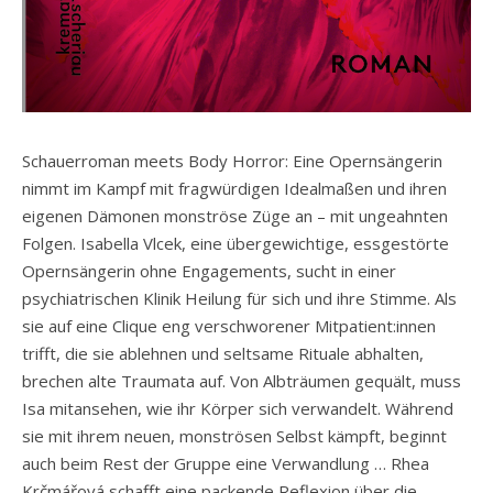
Schauerroman meets Body Horror: Eine Opernsängerin
nimmt im Kampf mit fragwürdigen Idealmaßen und ihren
eigenen Dämonen monströse Züge an – mit ungeahnten
Folgen. Isabella Vlcek, eine übergewichtige, essgestörte
Opernsängerin ohne Engagements, sucht in einer
psychiatrischen Klinik Heilung für sich und ihre Stimme. Als
sie auf eine Clique eng verschworener Mitpatient:innen
trifft, die sie ablehnen und seltsame Rituale abhalten,
brechen alte Traumata auf. Von Albträumen gequält, muss
Isa mitansehen, wie ihr Körper sich verwandelt. Während
sie mit ihrem neuen, monströsen Selbst kämpft, beginnt
auch beim Rest der Gruppe eine Verwandlung … Rhea
Krčmářová schafft eine packende Reflexion über die