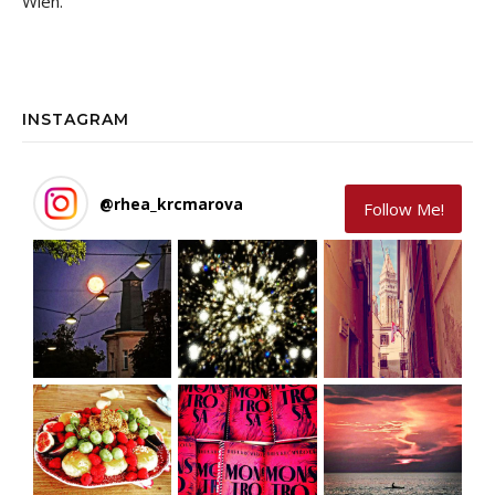
Wien.
INSTAGRAM
@
rhea_krcmarova
Follow Me!