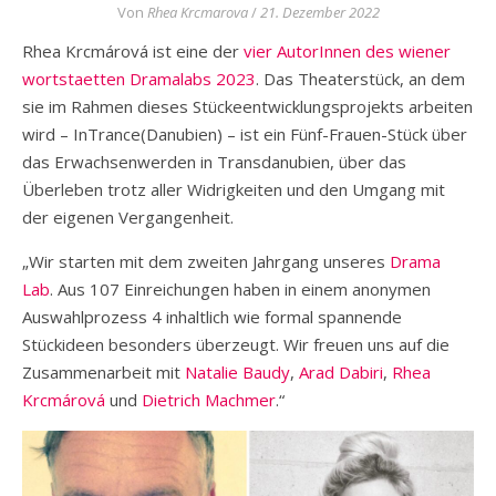
Von
Rhea Krcmarova
/
21. Dezember 2022
Rhea Krcmárová ist eine der
vier AutorInnen des wiener
wortstaetten Dramalabs 2023
. Das Theaterstück, an dem
sie im Rahmen dieses Stückeentwicklungsprojekts arbeiten
wird – InTrance(Danubien) – ist ein Fünf-Frauen-Stück über
das Erwachsenwerden in Transdanubien, über das
Überleben trotz aller Widrigkeiten und den Umgang mit
der eigenen Vergangenheit.
„Wir starten mit dem zweiten Jahrgang unseres
Drama
Lab
. Aus 107 Einreichungen haben in einem anonymen
Auswahlprozess 4 inhaltlich wie formal spannende
Stückideen besonders überzeugt. Wir freuen uns auf die
Zusammenarbeit mit
Natalie Baudy
,
Arad Dabiri
,
Rhea
Krcmárová
und
Dietrich Machmer
.“