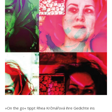
»On the go« tippt Rhea Krčmářová ihre Gedichte ins