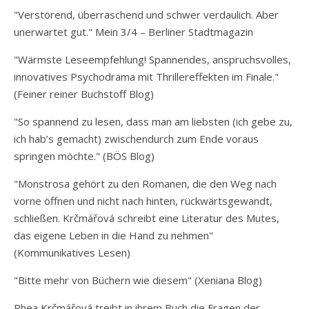
"Verstörend, überraschend und schwer verdaulich. Aber
unerwartet gut." Mein 3/4 – Berliner Stadtmagazin
"Wärmste Leseempfehlung! Spannendes, anspruchsvolles,
innovatives Psychodrama mit Thrillereffekten im Finale."
(Feiner reiner Buchstoff Blog)
"So spannend zu lesen, dass man am liebsten (ich gebe zu,
ich hab’s gemacht) zwischendurch zum Ende voraus
springen möchte." (BÖS Blog)
"Monstrosa gehört zu den Romanen, die den Weg nach
vorne öffnen und nicht nach hinten, rückwärtsgewandt,
schließen. Krčmářová schreibt eine Literatur des Mutes,
das eigene Leben in die Hand zu nehmen"
(Kommunikatives Lesen)
"Bitte mehr von Büchern wie diesem" (Xeniana Blog)
Rhea Krčmářová treibt in ihrem Buch die Fragen der