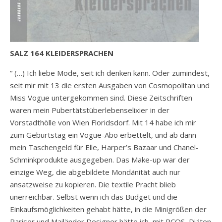
SALZ 164 KLEIDERSPRACHEN
“ (…) Ich liebe Mode, seit ich denken kann. Oder zumindest,
seit mir mit 13 die ersten Ausgaben von Cosmopolitan und
Miss Vogue untergekommen sind. Diese Zeitschriften
waren mein Pubertätstüberlebenselixier in der
Vorstadthölle von Wien Floridsdorf. Mit 14 habe ich mir
zum Geburtstag ein Vogue-Abo erbettelt, und ab dann
mein Taschengeld für Elle, Harper’s Bazaar und Chanel-
Schminkprodukte ausgegeben. Das Make-up war der
einzige Weg, die abgebildete Mondänität auch nur
ansatzweise zu kopieren. Die textile Pracht blieb
unerreichbar. Selbst wenn ich das Budget und die
Einkaufsmöglichkeiten gehabt hätte, in die Minigrößen der
Pariser und Mailänder Designer hätte ich, mit PCOS, Diäten