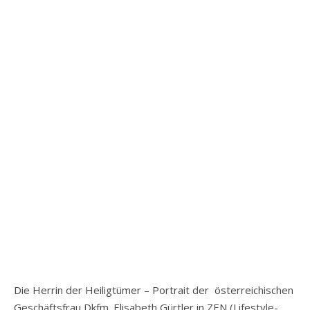
Die Herrin der Heiligtümer – Portrait der österreichischen
Geschäftsfrau Dkfm. Elisabeth Gürtler in ZEN (Lifestyle-