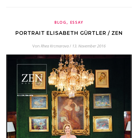
,
BLOG
ESSAY
PORTRAIT ELISABETH GÜRTLER / ZEN
Von
Rhea Krcmarova
/
13. November 2016