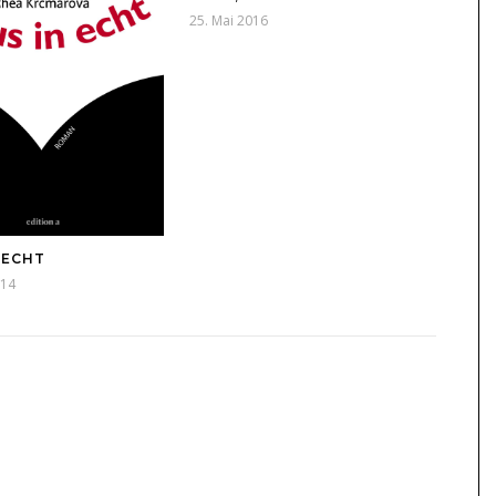
25. Mai 2016
 ECHT
014