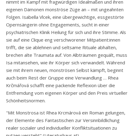
nimmt im Kampf mit fragwürdigen Idealmaßen und ihren
eigenen Dämonen monströse Züge an – mit ungeahnten
Folgen. Isabella Vlcek, eine übergewichtige, essgestörte
Opernsängerin ohne Engagements, sucht in einer
psychiatrischen Klinik Heilung für sich und ihre Stimme. Als
sie auf eine Clique eng verschworener Mitpatient:innen
trifft, die sie ablehnen und seltsame Rituale abhalten,
brechen alte Traumata auf. Von Albträumen gequält, muss
Isa mitansehen, wie ihr Körper sich verwandelt. Während
sie mit ihrem neuen, monströsen Selbst kämpft, beginnt
auch beim Rest der Gruppe eine Verwandlung … Rhea
Krčmářová schafft eine packende Reflexion über die
Entfremdung vom eigenen Körper und den Preis virtueller
Schönheitsnormen.
"Mit Monstrosa ist Rhea Krcmárová ein Roman gelungen,
der Elemente des Fantastischen zur Versinnbildlichung
realer sozialer und individueller Konfliktsituationen zu
nutzen versteht" (Literaturhaus.at)