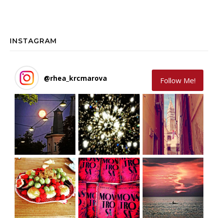
INSTAGRAM
@
rhea_krcmarova
Follow Me!