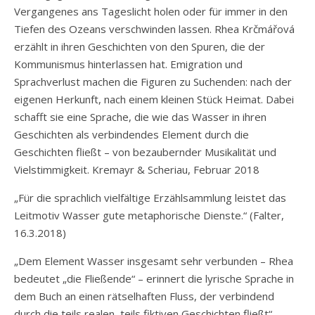
Vergangenes ans Tageslicht holen oder für immer in den
Tiefen des Ozeans verschwinden lassen. Rhea Krčmářová
erzählt in ihren Geschichten von den Spuren, die der
Kommunismus hinterlassen hat. Emigration und
Sprachverlust machen die Figuren zu Suchenden: nach der
eigenen Herkunft, nach einem kleinen Stück Heimat. Dabei
schafft sie eine Sprache, die wie das Wasser in ihren
Geschichten als verbindendes Element durch die
Geschichten fließt – von bezaubernder Musikalität und
Vielstimmigkeit. Kremayr & Scheriau, Februar 2018
„Für die sprachlich vielfältige Erzählsammlung leistet das
Leitmotiv Wasser gute metaphorische Dienste.“ (
Falter,
16.3.2018)
„Dem Element Wasser insgesamt sehr verbunden – Rhea
bedeutet „die Fließende“ – erinnert die lyrische Sprache in
dem Buch an einen rätselhaften Fluss, der verbindend
durch die teils realen, teils fiktiven Geschichten fließt“.