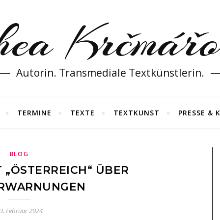
hea Krčmářo
Autorin. Transmediale Textkünstlerin.
TERMINE
TEXTE
TEXTKUNST
PRESSE & 
BLOG
T „ÖSTERREICH“ ÜBER
ERWARNUNGEN
3. Februar 2024